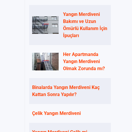
Yangın Merdiveni
Bakımı ve Uzun
Ömürlü Kullanım İçin
İpuçları
Her Apartmanda
Yangın Merdiveni
Olmak Zorunda mı?
Binalarda Yangın Merdiveni Kaç
Kattan Sonra Yapılır?
Çelik Yangın Merdiveni