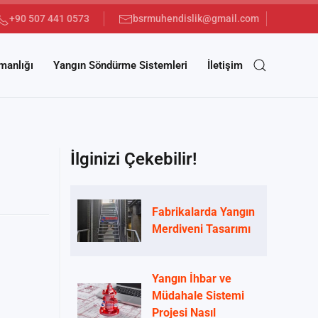
+90 507 441 0573
bsrmuhendislik@gmail.com
manlığı
Yangın Söndürme Sistemleri
İletişim
İlginizi Çekebilir!
Fabrikalarda Yangın
Merdiveni Tasarımı
Yangın İhbar ve
Müdahale Sistemi
Projesi Nasıl