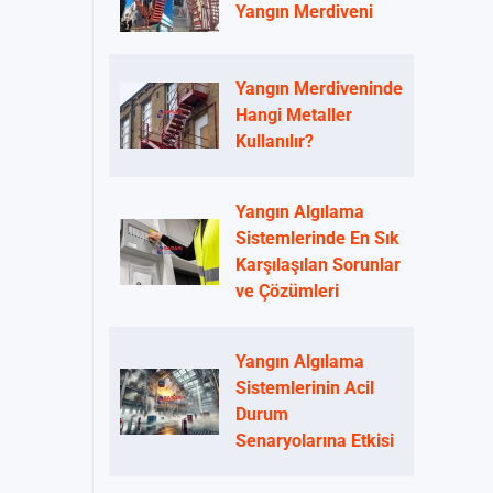
Yangın Merdiveni
Yangın Merdiveninde
Hangi Metaller
Kullanılır?
Yangın Algılama
Sistemlerinde En Sık
Karşılaşılan Sorunlar
ve Çözümleri
Yangın Algılama
Sistemlerinin Acil
Durum
Senaryolarına Etkisi