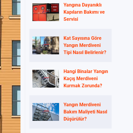
Yangına Dayanıklı
Kapıların Bakımı ve
Servisi
Kat Sayısına Göre
Yangın Merdiveni
Tipi Nasıl Belirlenir?
Hangi Binalar Yangın
Kaçış Merdiveni
Kurmak Zorunda?
Yangın Merdiveni
Bakım Maliyeti Nasıl
Düşürülür?