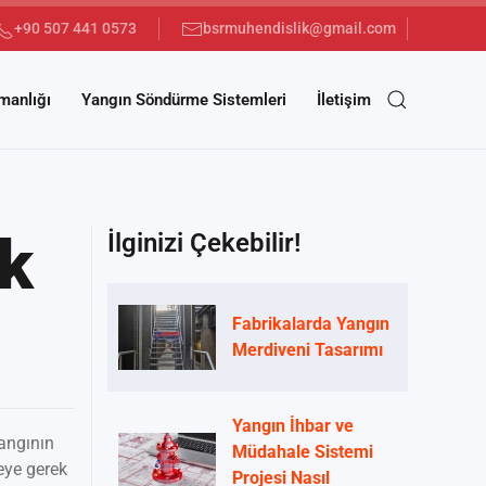
+90 507 441 0573
bsrmuhendislik@gmail.com
manlığı
Yangın Söndürme Sistemleri
İletişim
ik
İlginizi Çekebilir!
Fabrikalarda Yangın
Merdiveni Tasarımı
Yangın İhbar ve
angının
Müdahale Sistemi
eye gerek
Projesi Nasıl