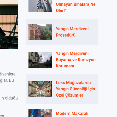
Olmayan Binalara Ne
Olur?
Yangın Merdiveni
Prosedürü
Yangın Merdiveni
Boyama ve Korozyon
Koruması
divenlere
ğlar. Bu
Lüks Mağazalarda
Yangın Güvenliği İçin
Özel Çözümler
nın olduğu
Modern Makaralı
ten